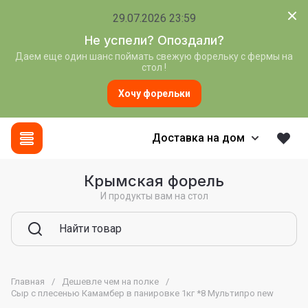
29.07.2026 23:59
Не успели? Опоздали?
Даем еще один шанс поймать свежую форельку с фермы на
стол !
Хочу форельки
Доставка на дом
Крымская форель
И продукты вам на стол
Главная
/
Дешевле чем на полке
/
Сыр с плесенью Камамбер в панировке 1кг *8 Мультипро new